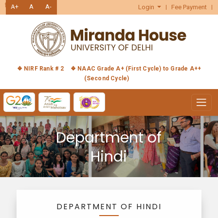
हिंदी
A+
A
A-
Login
Fee Payment
❖ NIRF Rank # 2
❖ NAAC Grade A+ (First Cycle) to Grade A++
(Second Cycle)
Department of
Hindi
DEPARTMENT OF HINDI