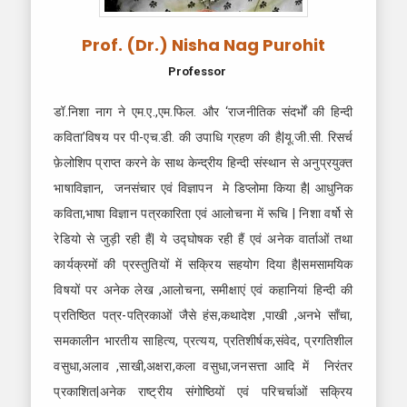
Prof. (Dr.) Nisha Nag Purohit
Professor
डॉ.निशा नाग ने एम.ए.,एम.फिल. और ‘राजनीतिक संदर्भों की हिन्दी
कविता’विषय पर पी-एच.डी. की उपाधि ग्रहण की है|यू.जी.सी. रिसर्च
फ़ेलोशिप प्राप्त करने के साथ केन्द्रीय हिन्दी संस्थान से अनुप्रयुक्त
भाषाविज्ञान, जनसंचार एवं विज्ञापन मे डिप्लोमा किया है| आधुनिक
कविता,भाषा विज्ञान पत्रकारिता एवं आलोचना में रूचि | निशा वर्षो से
रेडियो से जुड़ी रही हैं| ये उद्घोषक रही हैं एवं अनेक वार्ताओं तथा
कार्यक्रमों की प्रस्तुतियों में सक्रिय सहयोग दिया है|समसामयिक
विषयों पर अनेक लेख ,आलोचना, समीक्षाएं एवं कहानियां हिन्दी की
प्रतिष्ठित पत्र-पत्रिकाओं जैसे हंस,कथादेश ,पाखी ,अनभे साँचा,
समकालीन भारतीय साहित्य, प्रत्यय, प्रतिशीर्षक,संवेद, प्रगतिशील
वसुधा,अलाव ,साखी,अक्षरा,कला वसुधा,जनसत्ता आदि में निरंतर
प्रकाशित|अनेक राष्ट्रीय संगोष्ठियों एवं परिचर्चाओं सक्रिय